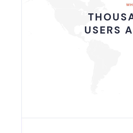
WH
THOUSA
USERS 