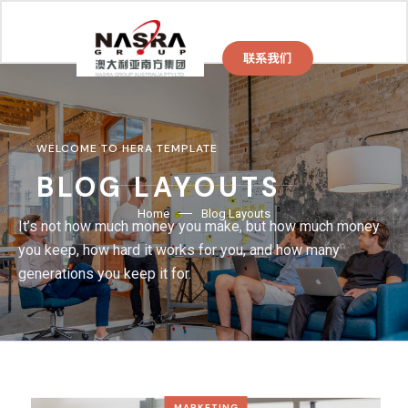
WELCOME TO HERA TEMPLATE
BLOG LAYOUTS
Home
Blog Layouts
It’s not how much money you make, but how much money
you keep, how hard it works for you, and how many
generations you keep it for.
MARKETING